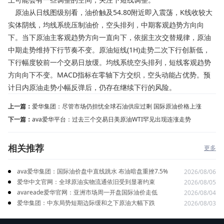
原油从日线图级别看，油价触及54.80附近即入震荡，K线收较大
实体阴线，均线系统压制油价，空头排列，中期客观趋势方向向
下。当下原油主客观趋势方向一直向下，依据主次交替规律，原油
中期走势维持下行节奏不变。原油短线(1H)走势二次下行创新低，
下行幅度较前一个交易日放缓。均线系统空头排列，短线客观趋势
方向向下不变。MACD指标在零轴下方交织，空头动能占优势。预
计日内原油走势小幅反弹后，仍存在继续下行的风险。
上一篇：
爱华集团：尽管市场仍担忧全球石油供应过剩 国际原油价格上涨
下一篇：
ava爱华平台：过去三个交易日美原油WTI罕见出现连涨走势
相关推荐
更多
ava爱华集团：国际油价盘中直线跳水 布油暗盘重挫7.5%
2026/08/06
爱华中文官网：全球原油实物流通依旧受到显著约束
2026/08/05
avareade爱华官网：亚洲市场周一开盘国际油价走低
2026/08/04
爱华集团：中东局势短期边际缓和之下原油大幅下跌
2026/08/03