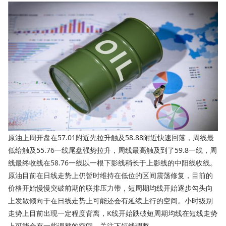
原油上周开盘在57.01附近先拉升触及58.88附近快速回落，周线最
低给触及55.76一线尾盘强势拉升，周线最高触及到了59.8一线，周
线最终收线在58.76一线以一根下影线稍长于上影线的中阳线收线。
原油目前在日线走势上仍暂时维持在低位的区间震荡修复，目前的
价格开始慢慢突破前期的联排压力带，短周期均线开始逐步勾头向
上发散倾向于在日线走势上可能还会有延续上行的空间。小时级别
走势上目前出现一定程度背离，K线开始跌破短周期均线在短线走势
上可能会有一些调整的空间，关注下短线调整。