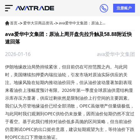
注册账户
->
->
首页
爱华大宗商品资讯
ava爱华中文集团：原油上...
ava爱华中文集团：原油上周开盘先拉升触及58.88附近快
速回落
2026-01-16
ava爱华中文集团
伊朗地缘政治局势持续紧张，但目前仍在可控范围之内。与此同
时，美国继续扣押委内瑞拉油轮，引发市场对原油实际供应的关
注。地缘风险在短期内推动油价回升，但从油价波动显著加剧表现
来看油价上涨幅度预计有限。2026年第一季度
全球原油
供需结构显
示库存压力显著，供应过剩依然是限制油价上行空间的主要因素。
我们认为尽管地缘溢价已经全部消散，OPEC虽做增产但量级极低，
与此同时我们观测到OPEC供给仍未放量，因而油价短期仍然不宜过
于看空。基于此我们维持对油价低多高抛的区间策略，但当前油价
仍需测试OPEC的出口挺价意愿，建议短期观望为主，等待油价下跌
时OPEC出口下滑做出验证。