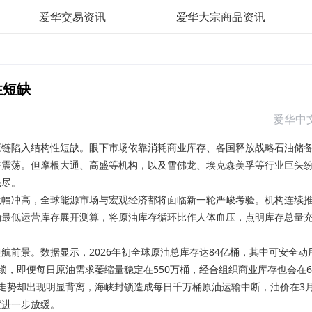
爱华交易资讯
爱华大宗商品资讯
性短缺
爱华中
应
链陷入结构性短缺。眼下市场依靠消耗商业库存、各国释放战略石油储
持震荡。但摩根大通、高盛等机构，以及雪佛龙、埃克森美孚等行业巨头
耗尽。
幅冲高，全球能源市场与宏观经济都将面临新一轮严峻考验。机构连续
油最低运营库存展开测算，将原油库存循环比作人体血压，点明库存总量
景。数据显示，2026年初全球原油总库存达84亿桶，其中可安全动
锁，即便每日原油需求萎缩量稳定在550万桶，经合组织商业库存也会在
走势却出现明显背离，海峡封锁造成每日千万桶原油运输中断，油价在3
度进一步放缓。