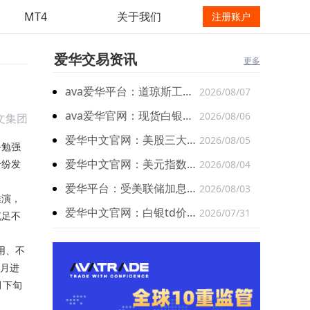
MT4
关于我们
注册账户
爱华交易资讯
更多
ava爱华平台：道琼斯工业平均指数比前一交易日上涨907.47点
2026/08/07
ava爱华官网：现货白银隔夜下探后获得低位买盘支撑
2026/08/06
文集团
爱华中文官网：美股三大指数集体上涨刷新收盘历史新高
2026/08/05
备勉强
爱华中文官网：美元指数一度创六周新低 非农数据成关键变量
纷纷发
2026/08/04
爱华平台：受美联储加息预期提升 现货黄金日内跌超26美元
2026/08/03
推演，
爱华中文官网：白银td价格短线盘面偏向震荡上行走势
2026/07/31
充足不
用、不
6月进
月下旬