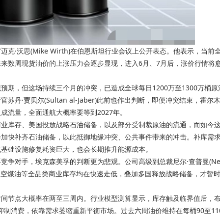
·沃思(Mike Wirth)在伯恩斯坦行业会议上公开表态。他表示，当前
来数周现货油价的上涨压力会逐步显现，进入6月、7月后，涨价行情将
，但这场持续三个月的冲突，已造成全球每日1200万至1300万桶原
贾贝尔(Sultan al-Jaber)此前也作出判断，即便冲突结束，霍尔
成流量，全面通航大概率要等到2027年。
商业库存、美国投放战略石油储备，以及部分受制裁原油的流通，而如今
会加快补齐石油储备，以此抵御地缘冲突、公共事件带来的冲击。补库需
气基础设施修复耗资巨大，也会长期推升能源成本。
对手，埃克森美孚的判断更为悲观。公司高级副总裁尼尔·查普曼(Nei
、航空煤油等全品类商业库存均在快速走低，叠加多国释放战略储备，才暂
间节点大概率在两至三周内。行业模型测算显示，库存触及临界值后，
会抑制消费，依靠需求萎缩重新平衡市场。过去六周油价维持在每桶90至11