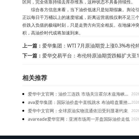
区间，完全依靠持续去库存维系，这种状态不具备持续性。
综合各方信息来看，当下油价低迷只是短期假象。舆论引
正以每日千万桶以上的速度缩减，距离运营底线仅剩不足三个
价跌入负值的极端时刻，只是走势方向完全相反。在地缘冲
积，高油价时代或将加速到来。
上一篇：
爱华集团：WTI 7月原油期货上涨0.3%布伦
下一篇：
爱华交易平台：布伦特原油期货跌幅扩大至1
相关推荐
爱华中文官网：油价三连跌 市场关注霍尔木兹海峡协
202
议进展
ava爱华集团：国际油价盘中直线跳水 布油暗盘重挫
202
7.5%
爱华中文官网：全球原油实物流通依旧受到显著约束
202
avareade爱华官网：亚洲市场周一开盘国际油价走低
202