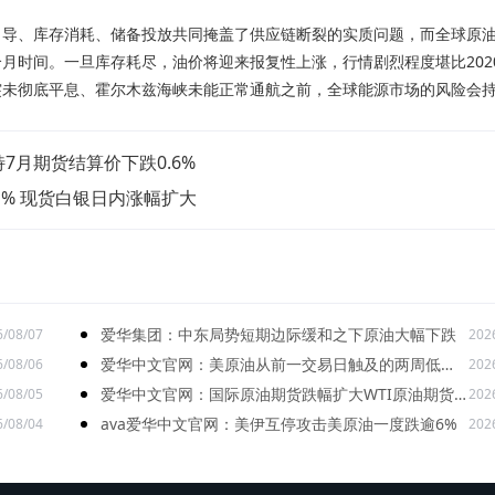
导、库存消耗、储备投放共同掩盖了供应链断裂的实质问题，而全球原
月时间。一旦库存耗尽，油价将迎来报复性上涨，行情剧烈程度堪比202
突未彻底平息、霍尔木兹海峡未能正常通航之前，全球能源市场的风险会
特7月期货结算价下跌0.6%
% 现货白银日内涨幅扩大
爱华集团：中东局势短期边际缓和之下原油大幅下跌
6/08/07
202
爱华中文官网：美原油从前一交易日触及的两周低位
6/08/06
202
回升
爱华中文官网：国际原油期货跌幅扩大WTI原油期货
6/08/05
202
价格跌8.06%
ava爱华中文官网：美伊互停攻击美原油一度跌逾6%
6/08/04
202