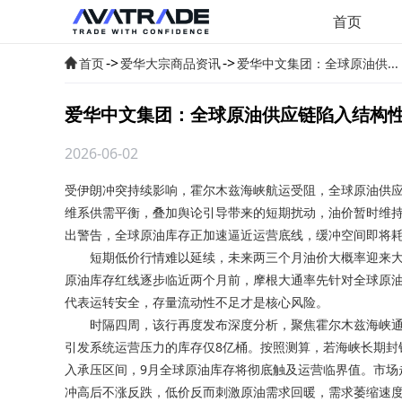
首页
->
->
首页
爱华大宗商品资讯
爱华中文集团：全球原油供...
爱华中文集团：全球原油供应链陷入结构
2026-06-02
受伊朗冲突持续影响，霍尔木兹海峡航运受阻，
全球原油供
维系供需平衡，叠加舆论引导带来的短期扰动，油价暂时维
出警告，全球原油库存正加速逼近运营底线，缓冲空间即将
短期低价行情难以延续，未来两三个月油价大概率迎来大
原油库存红线逐步临近两个月前，摩根大通率先针对全球原
代表运转安全，存量流动性不足才是核心风险。
时隔四周，该行再度发布深度分析，聚焦霍尔木兹海峡通航前
引发系统运营压力的库存仅8亿桶。按照测算，若海峡长期封
入承压区间，9月全球原油库存将彻底触及运营临界值。市场
冲高后不涨反跌，低价反而刺激原油需求回暖，需求萎缩速