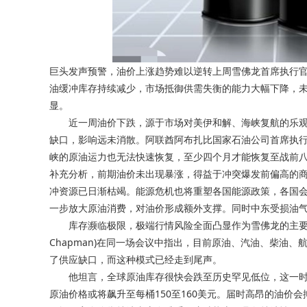
巨头发声预警，油价上涨趋势难以逆转上周雪佛龙首席执行官迈克
油缓冲库存持续减少，市场抵御供需失衡的能力大幅下降，未
显。
近一周油价下跌，源于市场对美伊和解、海峡复航的乐观预期
缺口，影响远未消散。阿联酋阿布扎比国家石油公司首席执行官苏丹·
峡的原油运力也无法快速恢复，至少四个月才能恢复至战前八
补充分析，前期油价未出现暴涨，得益于冲突爆发前偏高的
冲资源已日渐枯竭。能源危机也将重塑各国能源政策，各国
一步放大原油消费，对油价形成额外支撑。同时中东受损油
库存濒临极限，极端行情风险全面凸显作为雪佛龙的主要竞争
Chapman)在同一场会议中指出，目前原油、汽油、柴油
了供应缺口，而这种模式已经走到尾声。
他坦言，全球原油库存很快会跌至历史罕见低位，这一时
原油价格或将飙升至每桶150至160美元。届时高昂的油价