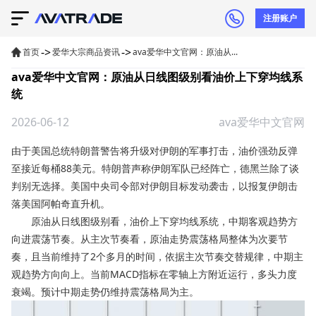
注册账户
->
->
首页
爱华大宗商品资讯
ava爱华中文官网：原油从...
ava爱华中文官网：原油从日线图级别看油价上下穿均线系
统
2026-06-12
ava爱华中文官网
由于美国总统特朗普警告将升级对伊朗的军事打击，油价强劲反弹
至接近每桶88美元。特朗普声称伊朗军队已经阵亡，德黑兰除了谈
判别无选择。美国中央司令部对伊朗目标发动袭击，以报复伊朗击
落美国阿帕奇直升机。
原油
从日线图级别看，油价上下穿均线系统，中期客观趋势方
向进震荡节奏。从主次节奏看，原油走势震荡格局整体为次要节
奏，且当前维持了2个多月的时间，依据主次节奏交替规律，中期主
观趋势方向向上。当前MACD指标在零轴上方附近运行，多头力度
衰竭。预计中期走势仍维持震荡格局为主。