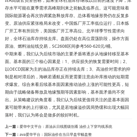
IEA高级官员警告称，如果全球石油库存继续以目前的速度下降，库
存水平可能在夏季需求高峰期到来之前触及临界点。这可能意味着
国际能源署会再次协调紧急释放库存。总体看地缘形势仍在反复多
变。原油供应紧张格局未改变，中国炼厂开工率低位运行，日本炼
厂开工率有所回升，美国炼厂开工率高位。北半球季节性需求向
好，全球石油库存持续去库。盘面仍处在高位震荡阶段，操作方面
原油、燃料油短线交易，SC2608区间参考560-620元/桶。
中期来看，我们认为后续市场的主要矛盾将逐步从地缘转移至基本
面。基本面的三个核心因素是：1、供应损失的恢复需要时间；2、
以OECD国家为主的油品库存正在持续去库；3、高油价对需求的抑
制是相对滞后的，海峡若通航反而更需要注意由补库推动的短期需
求爆发。综合来看后续基本面因素推动油价上涨的可能性更高，短
期由于战略储备释放及地缘预期等因素影响，基本面矛盾尚不突
出。从策略建议的角度看，我们认为后续更值得关注的是基本面因
素可能带来的上行驱动，尤其是若地缘溢价因局势缓和出现大幅回
落时，我们认为将会是做多的较好时机。
上一篇：
爱华中文平台：原油从日线图级别看 油价上下穿均线系统
下一篇：
ava爱华平台：国际油价在当日早盘窄幅盘整