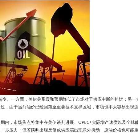
”的转变。一方面，美伊关系缓和预期降低了市场对于供应中断的担忧；另一
不过，由于当前油价已经回落至重要技术支撑区域，市场也不太容易出现
期内，市场焦点将集中在美伊谈判进展、OPEC+实际增产速度以及全球
进一步压力；但若谈判出现反复或供应端出现意外扰动，原油价格也可能