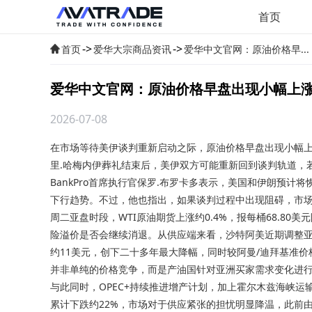
首页
->
->
首页
爱华大宗商品资讯
爱华中文官网：原油价格早...
爱华中文官网：原油价格早盘出现小幅上
2026-07-08
在市场等待美伊谈判重新启动之际，
原油价格
早盘出现小幅
里.哈梅内伊葬礼结束后，美伊双方可能重新回到谈判轨道，
BankPro首席执行官保罗.布罗卡多表示，美国和伊朗预
下行趋势。不过，他也指出，如果谈判过程中出现阻碍，市
周二亚盘时段，WTI原油期货上涨约0.4%，报每桶68.8
险溢价是否会继续消退。从供应端来看，沙特阿美近期调整亚
约11美元，创下二十多年最大降幅，同时较阿曼/迪拜基准价格
并非单纯的价格竞争，而是产油国针对亚洲买家需求变化进
与此同时，OPEC+持续推进增产计划，加上霍尔木兹海峡
累计下跌约22%，市场对于供应紧张的担忧明显降温，此前