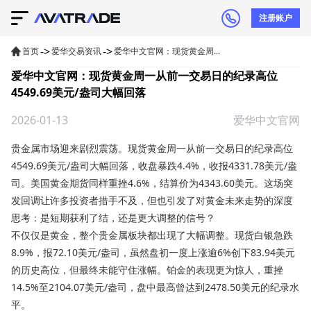
注册账户
->
->
首页
爱华交易资讯
爱华中文官网：现货黄金周...
爱华中文官网：现货黄金周一从前一交易日的纪录高位
4549.69美元/盎司大幅回落
2026-01-13
爱华中文官网
贵金属市场迎来剧烈震荡。
现货黄金
周一从前一交易日的纪录高位
4549.69美元/盎司大幅回落，收盘暴跌4.4%，收报4331.78美元/盎
司。美国黄金期货同样重挫4.6%，结算价为4343.60美元。这场突
发回调让许多投资者措手不及，但也引发了对黄金未来走势的深度
思考：是短期获利了结，还是更大调整的信号？
不仅仅是黄金，整个贵金属板块都出现了大幅调整。现货白银急跌
8.9%，报72.10美元/盎司，虽然盘初一度上涨逾6%创下83.94美元
的历史高位，但最终未能守住涨幅。铂金的表现更为惊人，重挫
14.5%至2104.07美元/盎司，盘中最高曾达到2478.50美元的纪录水
平。