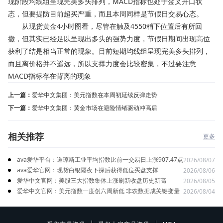
现阶段均线组呈现完美多头排列，MACD指标也处于金叉开口状
态，但要提防目前超买严重，而且本周同样是节假日交易心态。
从现货黄金4小时图看，尽管在触及4550稍下位置后有所回
撤，但其实已经足以呈现出多头的强势力度，节假日期间出现高位
获利了结是相当正常的现象。目前短期均线组呈现完美多头排列，
而且离价格并不遥远，所以支撑力度会比较密集，不过要注意
MACD指标存在背离的现象
上一篇：
爱华中文集团：美元指数在本周初延续反弹走势
下一篇：
爱华中文集团：黄金市场在避险情绪驱动冲高后
相关推荐
更多
ava爱华平台：道琼斯工业平均指数比前一交易日上涨907.47点
2026/08/07
ava爱华官网：现货白银隔夜下探后获得低位买盘支撑
2026/08/06
爱华中文官网：美股三大指数集体上涨刷新收盘历史新高
2026/08/05
爱华中文官网：美元指数一度创六周新低 非农数据成关键变量
2026/08/04