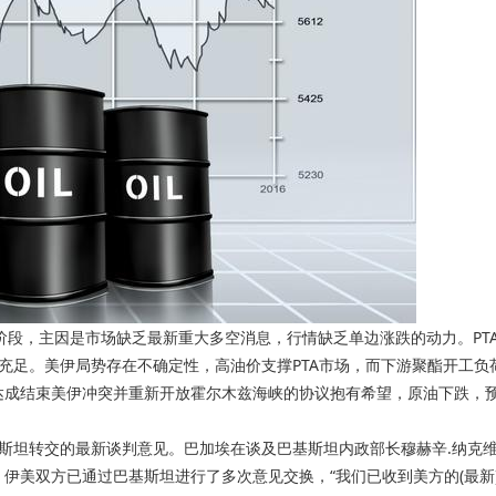
整阶段，主因是市场缺乏最新重大多空消息，行情缺乏单边涨跌的动力。PT
然充足。美伊局势存在不确定性，高油价支撑PTA市场，而下游聚酯开工负
达成结束美伊冲突并重新开放霍尔木兹海峡的协议抱有希望，原油下跌，
斯坦转交的最新谈判意见。巴加埃在谈及巴基斯坦内政部长穆赫辛.纳克维
伊美双方已通过巴基斯坦进行了多次意见交换，“我们已收到美方的(最新