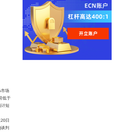
A市场
荷低于
预计短
20日
)谈判