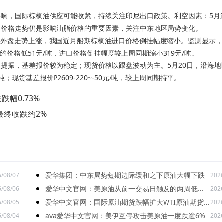
响，国际棕榈油供应可能收紧，持续关注印尼出口政策。利空因素：5月
油价格走势仍是影响油脂价格的重要因素，关注中东地区局势变化。
随外盘走势上涨，我国近月船期棕榈油进口价格倒挂幅度缩小。监测显示，5
约价格低51元/吨，进口价格倒挂幅度较上周同期缩小319元/吨。
提振，基差报价较为稳定；现货价格以跟盘波动为主。5月20日，沿海地
吨；现货基差报价P2609-220~-50元/吨，较上周同期持平。
跌幅0.73%
最终收跌约2%
爱华集团：中东局势短期边际缓和之下原油大幅下跌
6/08/07
202
爱华中文官网：美原油从前一交易日触及的两周低位
6/08/06
202
回升
爱华中文官网：国际原油期货跌幅扩大WTI原油期货
6/08/05
202
价格跌8.06%
ava爱华中文官网：美伊互停攻击美原油一度跌逾6%
6/08/04
202