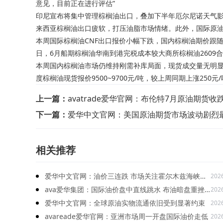
意见，目前正在进行评估”
印尼宣布将集中管理棕榈油出口，叠加下半年厄尔尼诺天气影
来西亚棕榈油出口疲软，打压油脂市场情绪。此外，国际原
本周国际棕榈油CNF出口报价小幅下跌，国内棕榈油期价跟
日，6月船期棕榈油华南到港完税成本较大商所棕榈油2609合
本周国内棕榈油市场仍维持刚需补库局面，现货成交量无明显
度棕榈油现货报价9500~9700元/吨，较上周同期上涨250元/
上一篇：
avatrade爱华官网：布伦特7月原油期货收跌
下一篇：
爱华中文官网：美国原油期货市场波动剧烈
相关推荐
爱华中文官网：油价三连跌 市场关注霍尔木兹海峡协
202
议进展
ava爱华集团：国际油价盘中直线跳水 布油暗盘重挫
202
7.5%
爱华中文官网：全球原油实物流通依旧受到显著约束
202
avareade爱华官网：亚洲市场周一开盘国际油价走低
202