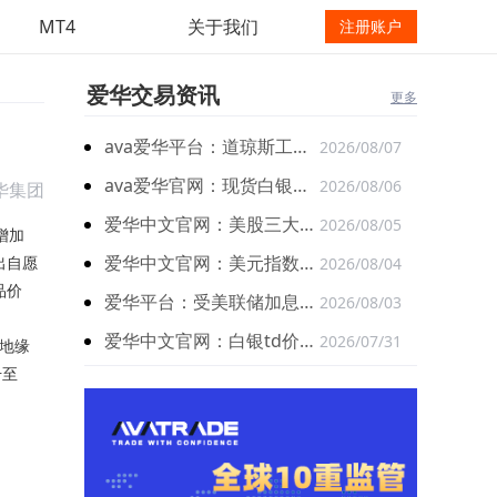
MT4
关于我们
注册账户
爱华交易资讯
更多
ava爱华平台：道琼斯工业平均指数比前一交易日上涨907.47点
2026/08/07
ava爱华官网：现货白银隔夜下探后获得低位买盘支撑
2026/08/06
华集团
爱华中文官网：美股三大指数集体上涨刷新收盘历史新高
2026/08/05
增加
爱华中文官网：美元指数一度创六周新低 非农数据成关键变量
出自愿
2026/08/04
品价
爱华平台：受美联储加息预期提升 现货黄金日内跌超26美元
2026/08/03
爱华中文官网：白银td价格短线盘面偏向震荡上行走势
2026/07/31
但地缘
升至