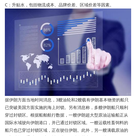
C：升贴水，包括物流成本、品牌价差、区域价差等因素。
据伊朗方面当地时间消息，3艘油轮和2艘载有伊朗基本物资的船只
已突破美国方面实施的海上封锁。另有消息称，多艘伊朗船只顺利
穿过封锁区。根据船舶航行数据，一艘伊朗超大型原油运输船正从
国际水域驶向伊朗港口，并已通过封锁区域。一艘运载牲畜饲料的
船只也已穿过封锁区域，正在驶往伊朗。此外，另一艘满载原油的