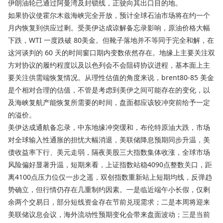
伊朗油轮已通过阿曼湾及封锁线，正驶向其出口目的地。
如果协议使霍尔木兹海峡完全开放，预计全球石油市场将在约一个
月内恢复到供应过剩。受美伊达成谅解备忘录影响，原油价格大幅
下跌，WTI 一度跌破 80美金。但靴子落地并不等同于完全和解，在
这河谈判的 60 天的时间窗口期内变数依然存在。地缘上主要关注双
方对协议的履约程度以及以色列会不会阻碍协议进程，基本面上主
要关注供需端恢复情况。从理性估值的角度来说，brent80-85 美金
是个相对合理的估值，不管是考虑到美伊之间可能存在的变化，以
及海峡复航产能恢复所需要的时间，盘面都应该较冲突前给予一定
的溢价。
美伊达成通航备忘录，中东地缘冲突缓和，布伦特原油大跌，市场
对全球输入性通胀的担忧大幅消退，美联储降息预期同步升温，美
债收益率下行、美元走弱，隔夜美股三大指数集体收涨，全球市场
风险偏好显著升温，短期来看，上证指数站稳4090点整数关口，距
离4100点压力位仅一步之遥，双创指数重新站上短期均线，反弹趋
势确立，但行情仍存在几重制约因素。一是临近端午小长假，仅剩
余两个交易日，部分短线资金存在节前兑现需求；二是本周将迎来
美联储议息会议，海外流动性预期变化会带来盘面波动；三是当前