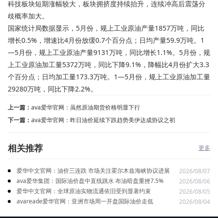
科技板块短期涨幅较大，板块拥挤度持续抬升，连续冲高后震荡分
歧概率加大。
国家统计局数据显示，5月份，规上工业原油产量1857万吨，同比
增长0.5%，增速比4月份放缓0.7个百分点；日均产量59.9万吨。1
—5月份，规上工业原油产量9131万吨，同比增长1.1%。5月份，规
上工业原油加工量5372万吨，同比下降9.1%，降幅比4月份扩大3.3
个百分点；日均加工量173.3万吨。1—5月份，规上工业原油加工量
29280万吨，同比下降2.2%。
上一篇：
ava爱华官网：虽然原油期货价格明显下行
下一篇：
ava爱华官网：昨日油价延续下跌趋势美伊达成协议之初
相关推荐
更多
爱华中文官网：油价三连跌 市场关注霍尔木兹海峡协议进展
2026/08/07
ava爱华集团：国际油价盘中直线跳水 布油暗盘重挫7.5%
2026/08/06
爱华中文官网：全球原油实物流通依旧受到显著约束
2026/08/05
avareade爱华官网：亚洲市场周一开盘国际油价走低
2026/08/04