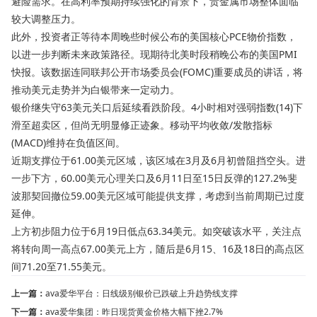
避险需求。在高利率预期持续强化的背景下，贵金属市场整体面临
较大调整压力。
此外，投资者正等待本周晚些时候公布的美国核心PCE物价指数，
以进一步判断未来政策路径。现期待北美时段稍晚公布的美国PMI
快报。该数据连同联邦公开市场委员会(FOMC)重要成员的讲话，将
推动美元走势并为白银带来一定动力。
银价继失守63美元关口后延续看跌阶段。4小时相对强弱指数(14)下
滑至超卖区，但尚无明显修正迹象。移动平均收敛/发散指标
(MACD)维持在负值区间。
近期支撑位于61.00美元区域，该区域在3月及6月初曾阻挡空头。进
一步下方，60.00美元心理关口及6月11日至15日反弹的127.2%斐
波那契回撤位59.00美元区域可能提供支撑，考虑到当前周期已过度
延伸。
上方初步阻力位于6月19日低点63.34美元。如突破该水平，关注点
将转向周一高点67.00美元上方，随后是6月15、16及18日的高点区
间71.20至71.55美元。
上一篇：
ava爱华平台：日线级别银价已跌破上升趋势线支撑
下一篇：
ava爱华集团：昨日现货黄金价格大幅下挫2.7%