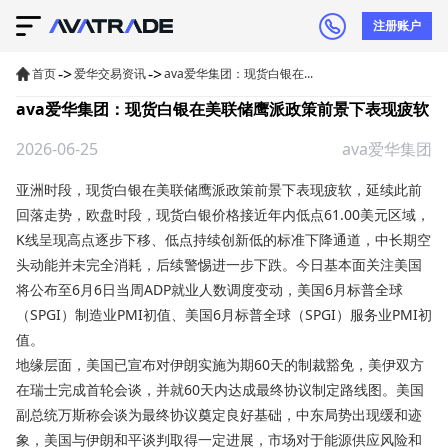
注册账户
->
->
首页
爱华交易资讯
ava爱华集团：现货白银在...
ava爱华集团：现货白银在美联储鹰派政策前景下表现疲软
2026-06-25
ava爱华集团
亚洲时段，
现货白银
在美联储鹰派政策前景下表现疲软，延续此前
回落走势，欧盘时段，现货白银价格接近年内低点61.00美元区域，
K线呈现高点逐步下移、低点持续创新低的标准下降通道，中长期空
头动能并未完全消耗，后续警惕进一步下跌。今日基本面关注美国
将公布至6月6日当周ADP就业人数调度变动，美国6月标普全球
（SPGI）制造业PMI初值、美国6月标普全球（SPGI）服务业PMI初
值。
地缘层面，美国已宣布对伊朗实施为期60天的制裁豁免，美伊双方
在瑞士完成首轮会谈，并就60天内达成最终协议制定路线图。美国
副总统万斯称会谈为最终协议奠定良好基础，中东局势出现缓和迹
象，美国与伊朗和平谈判取得一定进展，市场对于能源供应风险和