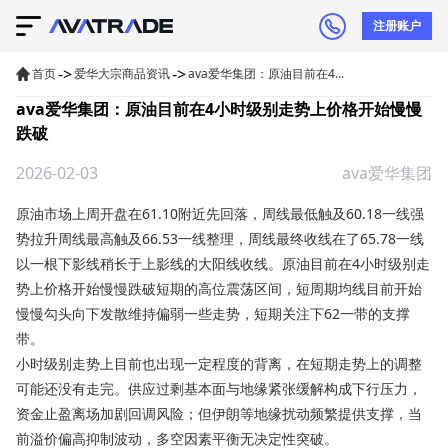
注册账户
->
->
首页
爱华大宗商品资讯
ava爱华集团：原油目前在4...
ava爱华集团：原油目前在4小时级别走势上价格开始慢慢
跌破
2026-02-03
ava爱华集团
原油市场
上周开盘在61.10附近先回落，周线最低触及60.18一线强
势拉升周线最高触及66.53一线整理，周线最终收线在了65.78一线
以一根下影线稍长于上影线的大阳线收线。原油目前在4小时级别走
势上价格开始慢慢跌破短期的高位震荡区间，短周期均线目前开始
慢慢勾头向下发散维持偏弱一些走势，短期关注下62一带的支撑
带。
小时级别走势上目前也出现一定程度的背离，在短期走势上的调整
可能还没有走完。供应过剩基本面与地缘紧张缓解构成下行压力，
资金止盈离场加剧回调风险；但伊朗等地缘扰动频繁提供支撑，当
前溢价偏高抑制波动，多空因素平衡无决定性突破。