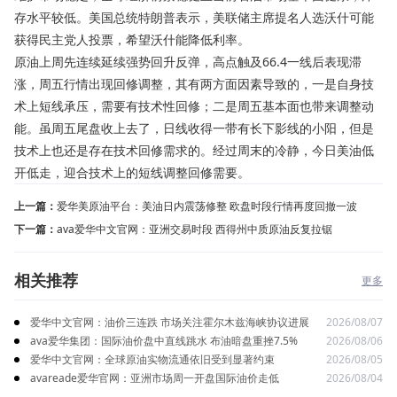
存水平较低。美国总统特朗普表示，美联储主席提名人选沃什可能
获得民主党人投票，希望沃什能降低利率。
原油上周先连续延续强势回升反弹，高点触及66.4一线后表现滞
涨，周五行情出现回修调整，其有两方面因素导致的，一是自身技
术上短线承压，需要有技术性回修；二是周五基本面也带来调整动
能。虽周五尾盘收上去了，日线收得一带有长下影线的小阳，但是
技术上也还是存在技术回修需求的。经过周末的冷静，今日美油低
开低走，迎合技术上的短线调整回修需要。
上一篇：
爱华美原油平台：美油日内震荡修整 欧盘时段行情再度回撤一波
下一篇：
ava爱华中文官网：亚洲交易时段 西得州中质原油反复拉锯
相关推荐
更多
爱华中文官网：油价三连跌 市场关注霍尔木兹海峡协议进展
2026/08/07
ava爱华集团：国际油价盘中直线跳水 布油暗盘重挫7.5%
2026/08/06
爱华中文官网：全球原油实物流通依旧受到显著约束
2026/08/05
avareade爱华官网：亚洲市场周一开盘国际油价走低
2026/08/04