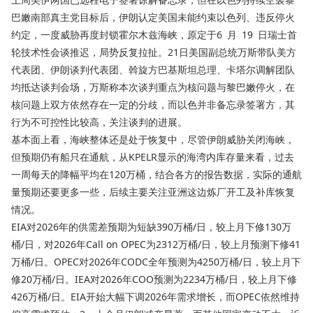
巴嫩南部真主党目标后，伊朗认定美国未能约束以色列、违反停火
约定，一度威胁再度封锁霍尔木兹海峡，原定于6 月 19 日瑞士首
轮技术性会谈推迟，局势反复拉扯。21日美国副总统万斯带队美方
代表团、伊朗谈判代表团、斡旋方巴基斯坦总理、卡塔尔调解团队
均抵达谈判会场，万斯称本次谈判重点为核问题与黎巴嫩停火，在
核问题上双方依然存在一定的分歧，而以色并非备忘录签署方，其
行为不可控性比较高，关注谈判的进展。
基本面上看，海峡整体还是处于恢复中，尽管伊朗威胁关闭海峡，
但预期仍有船只在通航，从KPELR显示的海湾内库存量来看，过去
一周每天的降幅平均在120万桶，结合各方的报告数据，实际的通航
量预期还要更多一些，后续主要关注亚洲这边炼厂开工及补库恢复
情况。
EIA对2026年的供需差预期为短缺390万桶/日，较上月下修130万
桶/日，对2026年Call on OPEC为2312万桶/日，较上月预测下修41
万桶/日。OPEC对2026年CODC全年预测为4250万桶/日，较上月下
修20万桶/日。IEA对2026年COO预测为2234万桶/日，较上月下修
426万桶/日。EIA开始大幅下调2026年需求增长，而OPEC依然维持