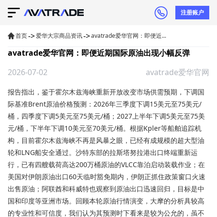
注册账户
->
->
首页
爱华大宗商品资讯
avatrade爱华官网：即便近...
avatrade爱华官网：即便近期国际原油出现小幅反弹
2026-07-02
avatrade爱华官网
报告指出，鉴于霍尔木兹海峡重新开放改变市场供需预期，下调国
际基准Brent原油价格预测：2026年三季度下调15美元至75美元/
桶，四季度下调5美元至75美元/桶；2027上半年下调5美元至75美
元/桶，下半年下调10美元至70美元/桶。根据Kpler等船舶追踪机
构，目前霍尔木兹海峡不再是风暴之眼，已经有成规模的超大型油
轮和LNG船安全通过。沙特东部的拉斯塔努拉港出口终端重新运
行，已有四艘载荷高达200万桶原油的VLCC靠泊启动装载作业；在
美国对伊朗原油出口60天临时豁免期内，伊朗正抓住政策窗口火速
出售原油；阿联酋和科威特也观察到原油出口迅速回归，目标是中
国和印度等亚洲市场。回顾本轮原油行情演变，大摩的分析具较高
的专业性和可信度，我们认为其预测时下看来是较为公允的，虽不