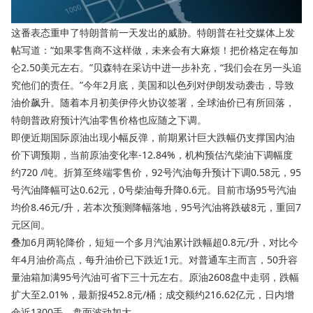
这番表态重申了特朗普前一天发出的威胁。特朗普在社交媒体上发
帖写道：“如果零售商不这样做，未来会有大麻烦！把价格定在每加
仑2.50美元左右。”贝森特在采访中进一步补充，“我们会在另一头追
究他们的责任。”今年2月底，美国和以色列对伊朗发动袭击，导致
油价飙升。随着本月初美伊停火协议签署，全球油价已有所回落，
特朗普政府预计汽油零售价格也应随之下调。
即便近期
国际原油
出现小幅反弹，前期累计巨大跌幅仍支撑国内油
价下调预期，当前原油变化率-12.84%，机构预估汽柴油下调幅度
约720 /吨。折算至终端零售价，92号汽油每升预计下调0.58元，95
号汽油降幅可达0.62元，0号柴油每升降0.6元。目前市场95号汽油
均价8.46元/升，若本次预测降幅落地，95号汽油将跌破8元，重回7
元区间。
叠加6月两轮降价，短短一个多月汽油累计跌幅超0.8元/升，对比今
年4月油价高点，每升油价已下跌近1元。对普通车主而言，50升容
量油箱加满95号汽油可省下三十元左右。原油2608盘中走弱，跌幅
扩大至2.01%，最新报452.8元/桶；成交额约216.62亿元，日内增
仓近1300手，盘面波动加大。