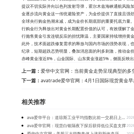
提议不切实际并向以色列发射导弹，霍尔木兹海峡通航风险
金逐步流向黄金这一传统避险资产，为金价提供了直接且强劲的
全球央行购金热潮未减，成为金价长期底部的重要托底力量。
行购金行为释放出对黄金长期配置价值的认可，有效缓解了
行抛售黄金引发连锁反应的担忧降温，主要国家持续增持黄
此外，技术面超跌修复需求的释放与国内市场的强势表现，也
纪录，短期超跌态势明显，叠加消息面的利多刺激，推动金价
赤峰黄金涨近8%，山金国际、山东黄金涨超5%，侧面反映
上一篇：
爱华中文官网：当前黄金走势呈现典型的多
下一篇：
avatrade爱华官网：4月1日国际现货黄金
相关推荐
ava爱华平台：道琼斯工业平均指数比前一交易日上涨
202
907.47点
ava爱华官网：现货白银隔夜下探后获得低位买盘支撑
202
爱华中文官网：美股三大指数集体上涨刷新收盘历史
202