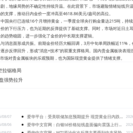
加剧，地缘局势的不确定性持续升温。在此背景下，市场避险情绪短线升
支撑，推动日内金价一度冲高至4618.86美元/盎司的高位。
中国央行已连续16个月增持黄金，一季度全球央行购金量达215吨，持
金价的下行压力，也为近期的反弹提供了基础支撑。同时，市场对近日土
金的趋势稳固，进一步强化了金价的中长期支撑逻辑。
与消息面形成共振。前期金价经历大幅回调，3月中旬单周跌幅近11%，
逐步反弹回升，形成“消息+技术”的双重支撑格局。国内贵金属板块表现
出市场对贵金属板块的乐观预期，也为国际现货黄金提供了情绪支撑。
空拉锯格局
早盘强势拉升
爱华平台：受美联储加息预期提升 现货黄金日内跌超
6/08/07
202
26美元
爱华中文官网：白银td价格短线盘面偏向震荡上行走
6/08/06
202
势
爱华中文官网：WTI原油此次反弹主要受到中东风险
6/08/05
202