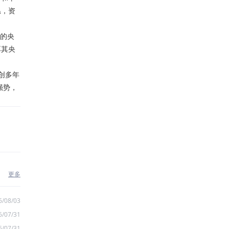
温，资
续的央
耳其央
创多年
强势，
更多
6/08/03
6/07/31
6/07/31