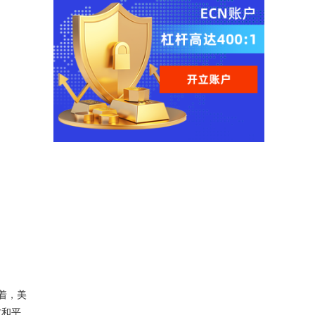
着，美
方和平