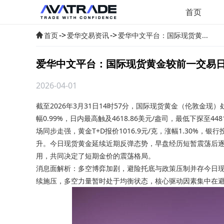
首页
->
->
首页
爱华交易资讯
爱华中文平台：国际现货黄...
爱华中文平台：国际现货黄金较前一交易日上
2026-04-01
截至2026年3月31日14时57分，
国际现货黄金
（伦敦金现）处
幅0.99%，日内最高触及4618.86美元/盎司，最低下探至448
场同步走强，黄金T+D报价1016.9元/克，涨幅1.30
升。今日现货黄金延续近期反弹态势，早盘经历短暂震荡后
用，共同决定了短期金价的震荡格局。
消息面解析：多空博弈加剧，避险托底与政策压制并存今日
续施压，多空力量暂时处于均衡状态，核心驱动因素集中在