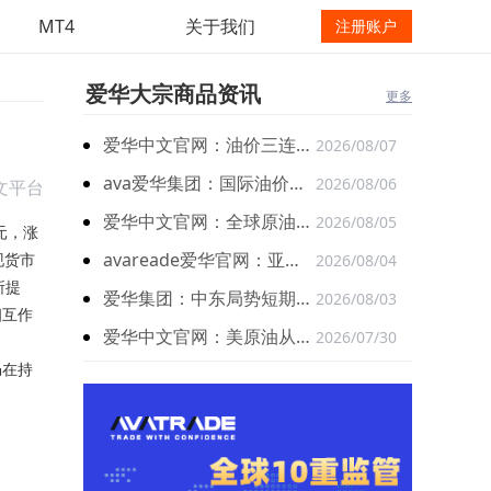
MT4
关于我们
注册账户
爱华大宗商品资讯
更多
爱华中文官网：油价三连跌 市场关注霍尔木兹海峡协议进展
2026/08/07
ava爱华集团：国际油价盘中直线跳水 布油暗盘重挫7.5%
2026/08/06
文平台
爱华中文官网：全球原油实物流通依旧受到显著约束
2026/08/05
元，涨
avareade爱华官网：亚洲市场周一开盘国际油价走低
现货市
2026/08/04
所提
爱华集团：中东局势短期边际缓和之下原油大幅下跌
2026/08/03
相互作
爱华中文官网：美原油从前一交易日触及的两周低位回升
2026/07/30
仍在持