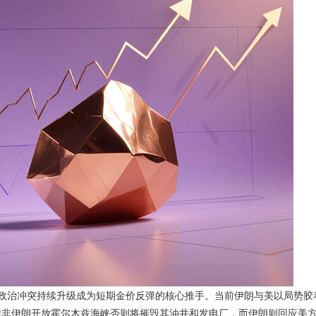
政治冲突持续升级成为短期金价反弹的核心推手。当前伊朗与美以局势胶
除非伊朗开放霍尔木兹海峡否则将摧毁其油井和发电厂，而伊朗则回应美