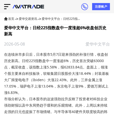
注册账户
->
->
首页
爱华交易资讯
爱华中文平台：日经225指...
爱华中文平台：日经225指数盘中一度涨超6%收盘创历史
新高
2026-05-08
爱华中文平台
在连续休市多日后，日本股市5月7日迎来强劲的补涨行情，收盘创
历史新高。
日经225指数
盘中一度涨超6%，历史首次突破63000
点，截至收盘，该指数上涨5.58%，报62833.84点。盘面上，领涨
个股主要来自科技板块，软银集团日股股价大涨18.44%；封装基板
大厂揖斐电电子（Ibiden）大涨22.43%。此外，三井金属上涨
17.05%，瑞萨电子上涨13.04%，东京电子上涨9%，爱德万测试上
涨6.83%。
市场分析认为，日本股市的这波强劲拉升反映了投资者对科技企业
强劲财报以及中东局势趋于缓和的乐观情绪。此外，上周以来持续
走强的日元也提振了市场情绪。与半导体等AI硬件关联度较高的韩