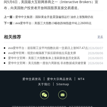
间5月6日，美国最大互联网券商之一（Interactive Brokers）宣
布，向美国散户投资者开放韩国股票直接交易通道。
上一篇：
爱华中文集团：国际黄金开盘震荡偏强运行 油价上涨预期仍在
下一篇：
ava爱华平台：美股三大指数小幅收跌纳指盘中站上26000点
相关推荐
更多
ava爱华平台：道琼斯工业平均指数比前一交易日上涨907.47点
2026/08/07
ava爱华官网：现货白银隔夜下探后获得低位买盘支撑
2026/08/06
爱华中文官网：美股三大指数集体上涨刷新收盘历史新高
2026/08/05
爱华中文官网：美元指数一度创六周新低 非农数据成关键变量
2026/08/04
爱华交易资讯
爱华大宗商品资讯
MT4
关于我们
Sitemap
CFD差价合约交易可能会为您带来实质性的亏损风险，并不适用于所有投资者。