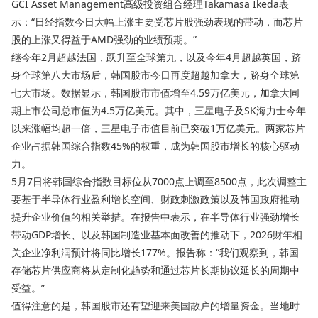
GCI Asset Management高级投资组合经理Takamasa Ikeda表
示：“日经指数今日大幅上涨主要受芯片股强劲表现的带动，而芯片
股的上涨又得益于AMD强劲的业绩预期。”
继今年2月超越法国，跃升至全球第九，以及今年4月超越英国，跻
身全球第八大市场后，韩国股市今日再度超越加拿大，跻身全球第
七大市场。数据显示，韩国股市市值增至4.59万亿美元，加拿大同
期上市公司总市值为4.5万亿美元。其中，三星电子及SK海力士今年
以来涨幅均超一倍，三星电子市值目前已突破1万亿美元。两家芯片
企业占据韩国综合指数45%的权重，成为韩国股市增长的核心驱动
力。
5月7日将韩国综合指数目标位从7000点上调至8500点，此次调整主
要基于半导体行业盈利增长空间、财政刺激政策以及韩国政府推动
提升企业价值的相关举措。在报告中表示，在半导体行业强劲增长
带动GDP增长、以及韩国制造业基本面改善的推动下，2026财年相
关企业净利润预计将同比增长177%。报告称：“我们观察到，韩国
存储芯片供应商将从定制化趋势和通过芯片长期协议延长的周期中
受益。”
值得注意的是，韩国股市还有望迎来美国散户的增量资金。当地时