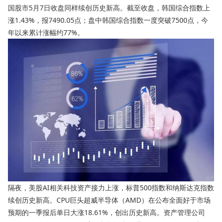
国股市5月7日收盘同样续创历史新高。截至收盘，韩国综合指数上
涨1.43%，报7490.05点；盘中韩国综合指数一度突破7500点，今
年以来累计涨幅约77%。
隔夜，美股AI相关科技资产接力上涨，标普500指数和纳斯达克指数
续创历史新高。CPU巨头超威半导体（AMD）在公布全面好于市场
预期的一季报后单日大涨18.61%，创出历史新高。资产管理公司