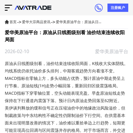
注册账户
->
->
首页
爱华大宗商品资讯
爱华美原油平台：原油从日...
爱华美原油平台：原油从日线图级别看 油价结束连续收阳
局面
2026-02-10
爱华美原油平台
原油
从日线图级别看，油价结束连续收阳局面，K线收大实体阴线。
均线系统仍依托油价多头排列，中期客观趋势方向看涨不变。
MACD指标在零轴上方，多头动能占优势，预计原油中期走势呈上
行节奏。原油短线(1H)走势小幅回落，重新回归区级震荡格局。
MACD指标下穿零轴位置，空头动能表现充盈。早盘原油短线走势
保持在下行通道内震荡下落。预计日内原油走势回落至62附近。
美伊谈判释放的缓和信号正在压缩油价中的地缘政治风险溢价，但
制裁政策与中东结构性不确定性仍限制油价下行空间。在供需基本
面未出现明显改善的情况下，油价难以重拾单边上行趋势，短期更
可能呈现高位回调与区间震荡并存的格局。对于市场而言，外交进