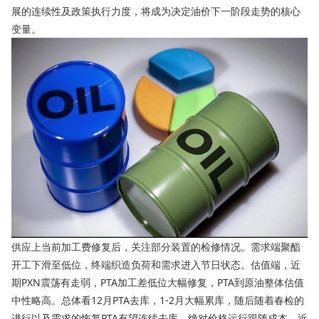
展的连续性及政策执行力度，将成为决定油价下一阶段走势的核心
变量。
供应上当前加工费修复后，关注部分装置的检修情况。需求端聚酯
开工下滑至低位，终端织造负荷和需求进入节日状态。估值端，近
期PXN震荡有走弱，PTA加工差低位大幅修复，PTA到原油整体估值
中性略高。总体看12月PTA去库，1-2月大幅累库，随后随着春检的
进行以及需求的恢复PTA有望连续去库。绝对价格运行跟随成本，近