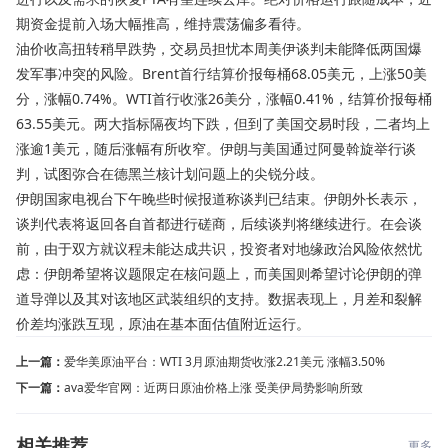
期资金提前入场大幅推高，维持震荡偏多看待。
油价收高扭转稍早跌势，交易员担忧本周美伊谈判未能降低两国爆
发军事冲突的风险。Brent首行结算价报每桶68.05美元，上涨50美
分，涨幅0.74%。WTI首行收涨26美分，涨幅0.41%，结算价报每桶
63.55美元。两大指标隔夜均下跌，但到了美国交易时段，二者均上
涨逾1美元，随后涨幅有所收窄。伊朗与美国通过阿曼斡旋举行谈
判，试图弥合在德黑兰核计划问题上的尖锐分歧。
伊朗国家电视台下午晚些时候报道称谈判已结束。伊朗外长表示，
谈判代表将返回各自首都进行磋商，后续谈判将继续进行。在会谈
前，由于双方就议程未能达成共识，投资者对地缘政治风险依然忧
虑：伊朗希望将议题限定在核问题上，而美国则希望讨论伊朗的弹
道导弹以及其对该地区武装组织的支持。数据表现上，月差和裂解
价差均涨跌互现，原油在基本面估值附近运行。
上一篇：
爱华美原油平台：WTI 3月原油期货收涨2.21美元 涨幅3.50%
下一篇：
ava爱华官网：近两日原油价格上涨 受美伊局势影响所致
相关推荐
更多